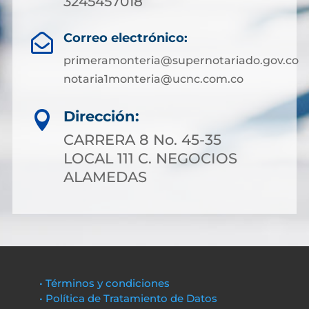
3245457018
Correo electrónico:

primeramonteria@supernotariado.gov.co
notaria1monteria@ucnc.com.co
Dirección:

CARRERA 8 No. 45-35
LOCAL 111 C. NEGOCIOS
ALAMEDAS
• Términos y condiciones
• Política de Tratamiento de Datos