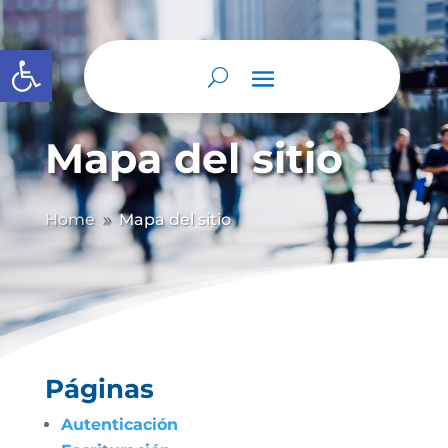
Abrir barra de herramientas
Mapa del sitio
Home
Mapa del sitio
9
Páginas
Autenticación