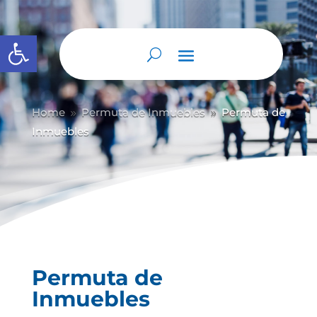
Abrir barra de herramientas
Home
Permuta de Inmuebles
Permuta de
9
9
Inmuebles
Permuta de
Inmuebles