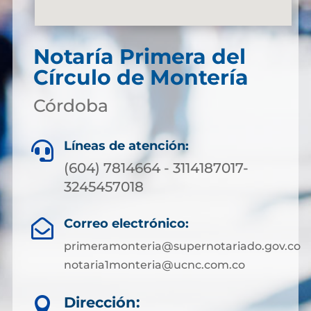
Notaría Primera del
Círculo de Montería
Córdoba
Líneas de atención:

(604) 7814664 - 3114187017-
3245457018
Correo electrónico:

primeramonteria@supernotariado.gov.co
notaria1monteria@ucnc.com.co
Dirección:
