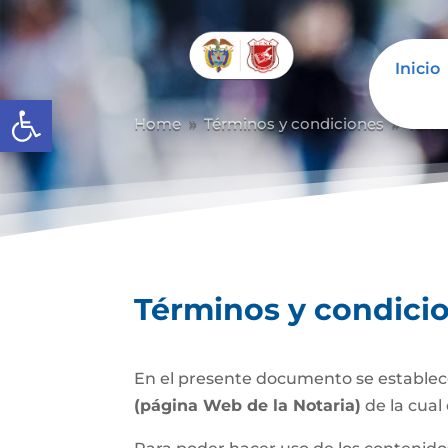
Inicio
Abrir barra de herramientas
Home
Términos y condiciones
Térm
9
9
Términos y condici
En el presente documento se establece
(página Web de la Notaria)
de la cual