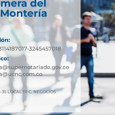
imera del
 Montería
ión:
 3114187017-3245457018
ico:
a@supernotariado.gov.co
ia@ucnc.com.co
-35 LOCAL 111 C. NEGOCIOS