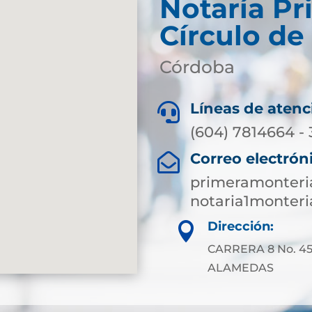
Notaría Pr
Círculo de
Córdoba
Líneas de atenc

(604) 7814664 -
Correo electrón

primeramonteri
notaria1monter
Dirección:

CARRERA 8 No. 45
ALAMEDAS