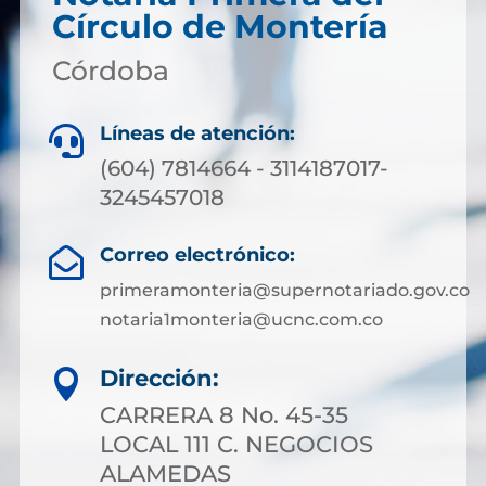
Círculo de Montería
Córdoba
Líneas de atención:

(604) 7814664 - 3114187017-
3245457018
Correo electrónico:

primeramonteria@supernotariado.gov.co
notaria1monteria@ucnc.com.co
Dirección:

CARRERA 8 No. 45-35
LOCAL 111 C. NEGOCIOS
ALAMEDAS