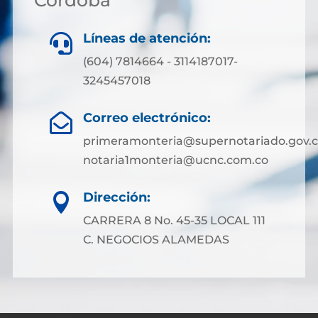
Córdoba
Líneas de atención:

(604) 7814664 - 3114187017-
3245457018
Correo electrónico:

primeramonteria@supernotariado.gov.
notaria1monteria@ucnc.com.co
Dirección:

CARRERA 8 No. 45-35 LOCAL 111
C. NEGOCIOS ALAMEDAS