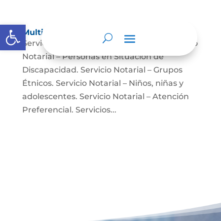
Abrir barra de herramientas
Multimedia
Servicio Notarial – Fuerzas Militares. Servicio
Notarial – Personas en Situación de
Discapacidad. Servicio Notarial – Grupos
Étnicos. Servicio Notarial – Niños, niñas y
adolescentes. Servicio Notarial – Atención
Preferencial. Servicios...