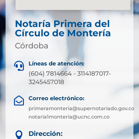
Notaría Primera del
Círculo de Montería
Córdoba
Líneas de atención:

(604) 7814664 - 3114187017-
3245457018
Correo electrónico:

primeramonteria@supernotariado.gov.co
notaria1monteria@ucnc.com.co
Dirección:
