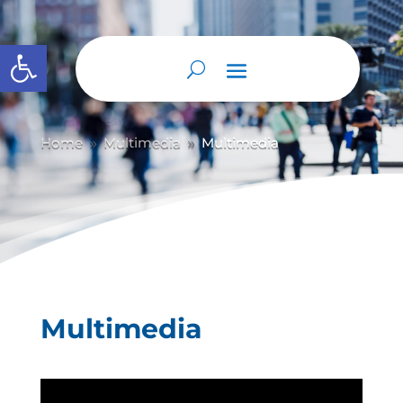
Abrir barra de herramientas
Home
Multimedia
Multimedia
9
9
Multimedia