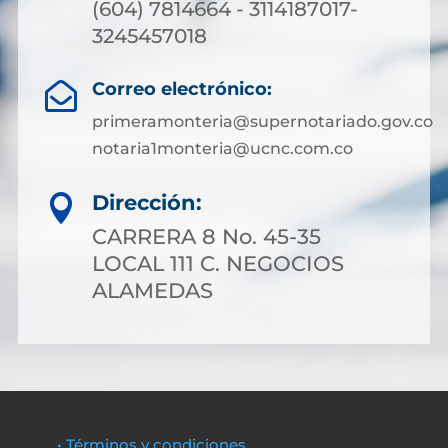
(604) 7814664 - 3114187017-
3245457018
Correo electrónico:

primeramonteria@supernotariado.gov.co
notaria1monteria@ucnc.com.co
Dirección:

CARRERA 8 No. 45-35
LOCAL 111 C. NEGOCIOS
ALAMEDAS
• Términos y condiciones