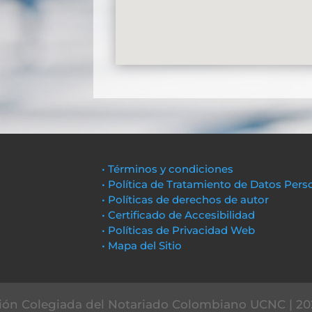
• Términos y condiciones
• Política de Tratamiento de Datos Pers
• Políticas de derechos de autor
• Certificado de Accesibilidad
• Políticas de Privacidad Web
• Mapa del Sitio
ón Colegiada del Notariado Colombiano UCNC | 20