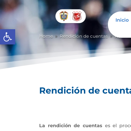
Inicio
Abrir barra de herramientas
Home
Rendición de cuentas
Rendic
9
9
Rendición de cuent
La rendición de cuentas
es el proc