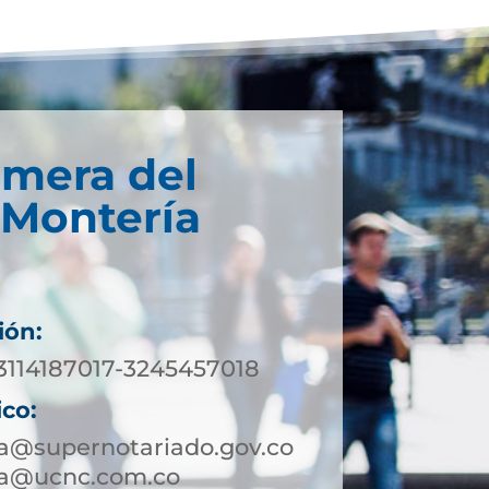
imera del
 Montería
ión:
 3114187017-3245457018
ico:
a@supernotariado.gov.co
ia@ucnc.com.co