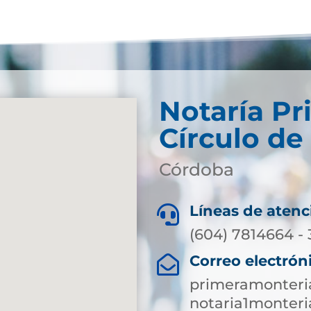
Notaría Pr
Círculo de
Córdoba
Líneas de atenc

(604) 7814664 -
Correo electrón

primeramonteri
notaria1monter