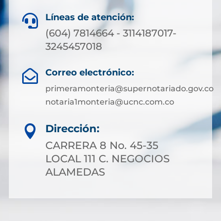
Líneas de atención:

(604) 7814664 - 3114187017-
3245457018
Correo electrónico:

primeramonteria@supernotariado.gov.co
notaria1monteria@ucnc.com.co
Dirección:

CARRERA 8 No. 45-35
LOCAL 111 C. NEGOCIOS
ALAMEDAS