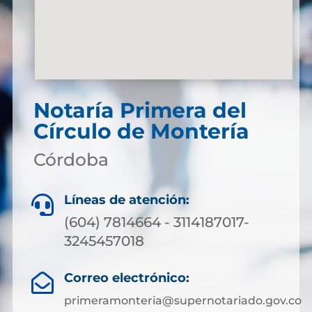
Notaría Primera del
Círculo de Montería
Córdoba
Líneas de atención:

(604) 7814664 - 3114187017-
3245457018
Correo electrónico:

primeramonteria@supernotariado.gov.co