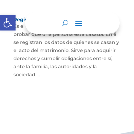
Abrir barra de herramientas
Registro Civil de Matrimonio
Es el documento público necesario para
probar que una persona está casada. En él
se registran los datos de quienes se casan y
el acto del matrimonio. Sirve para adquirir
derechos y cumplir obligaciones entre sí,
ante la familia, las autoridades y la
sociedad....