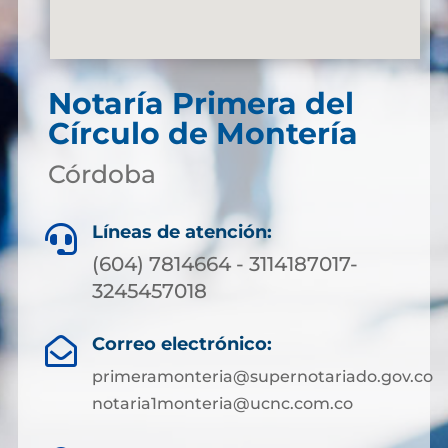
Notaría Primera del
Círculo de Montería
Córdoba
Líneas de atención:

(604) 7814664 - 3114187017-
3245457018
Correo electrónico:

primeramonteria@supernotariado.gov.co
notaria1monteria@ucnc.com.co