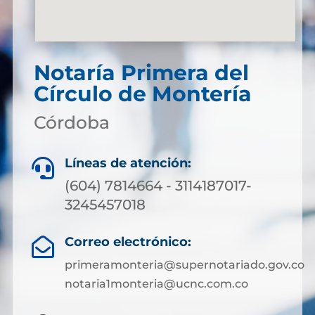
Notaría Primera del
Círculo de Montería
Córdoba
Líneas de atención:

(604) 7814664 - 3114187017-
3245457018
Correo electrónico:

primeramonteria@supernotariado.gov.co
notaria1monteria@ucnc.com.co