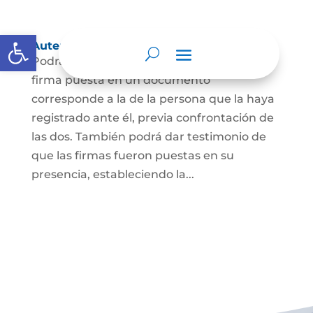
Abrir barra de herramientas
Autenticación de Firma
Podrá dar testimonio escrito de que la
firma puesta en un documento
corresponde a la de la persona que la haya
registrado ante él, previa confrontación de
las dos. También podrá dar testimonio de
que las firmas fueron puestas en su
presencia, estableciendo la...