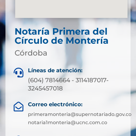
Notaría Primera del
Círculo de Montería
Córdoba
Líneas de atención:

(604) 7814664 - 3114187017-
3245457018
Correo electrónico:

primeramonteria@supernotariado.gov.co
notaria1monteria@ucnc.com.co