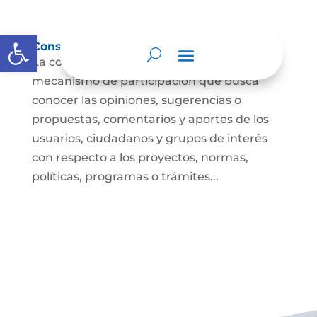
Abrir barra de herramientas
Consulta ciudadana
La consulta a la ciudadanía es un
mecanismo de participación que busca
conocer las opiniones, sugerencias o
propuestas, comentarios y aportes de los
usuarios, ciudadanos y grupos de interés
con respecto a los proyectos, normas,
políticas, programas o trámites...