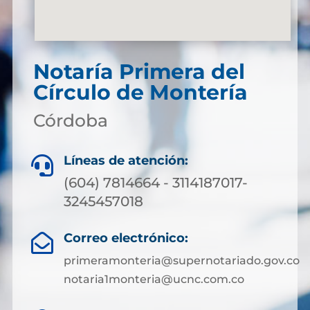
Notaría Primera del
Círculo de Montería
Córdoba
Líneas de atención:

(604) 7814664 - 3114187017-
3245457018
Correo electrónico:

primeramonteria@supernotariado.gov.co
notaria1monteria@ucnc.com.co