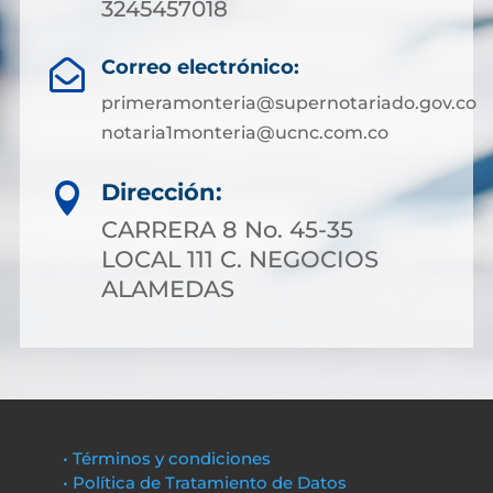
3245457018
Correo electrónico:

primeramonteria@supernotariado.gov.co
notaria1monteria@ucnc.com.co
Dirección:

CARRERA 8 No. 45-35
LOCAL 111 C. NEGOCIOS
ALAMEDAS
• Términos y condiciones
• Política de Tratamiento de Datos